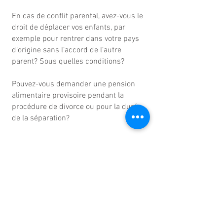
En cas de conflit parental, avez-vous le
droit de déplacer vos enfants, par
exemple pour rentrer dans votre pays
d’origine sans l’accord de l’autre
parent? Sous quelles conditions?
Pouvez-vous demander une pension
alimentaire provisoire pendant la
procédure de divorce ou pour la durée
de la séparation?
Pouvez-vous adopter pendant que
vous résider a l’étranger? Quelles sont
les conditions pour que cette adoption
soit légale en France?
Pour repondre a ces questions,
n'hesitez pas a me consulter.